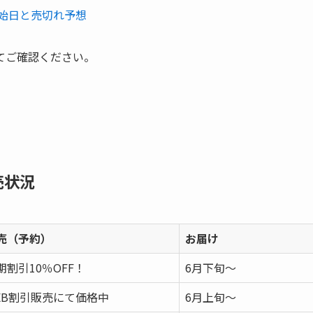
開始日と売切れ予想
てご確認ください。
売状況
売（予約）
お届け
期割引10％OFF！
6月下旬～
EB割引販売にて価格中
6月上旬～