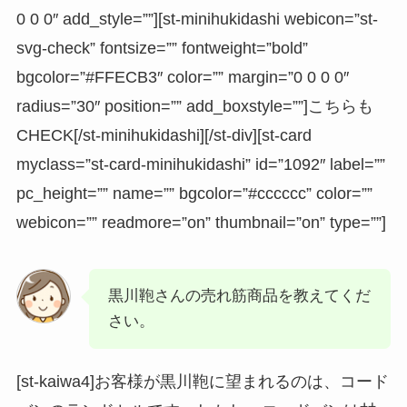
0 0 0″ add_style=””][st-minihukidashi webicon=”st-
svg-check” fontsize=”” fontweight=”bold”
bgcolor=”#FFECB3″ color=”” margin=”0 0 0 0″
radius=”30″ position=”” add_boxstyle=””]こちらも
CHECK[/st-minihukidashi][/st-div][st-card
myclass=”st-card-minihukidashi” id=”1092″ label=””
pc_height=”” name=”” bgcolor=”#cccccc” color=””
webicon=”” readmore=”on” thumbnail=”on” type=””]
黒川鞄さんの売れ筋商品を教えてくだ
さい。
[st-kaiwa4]お客様が黒川鞄に望まれるのは、コード